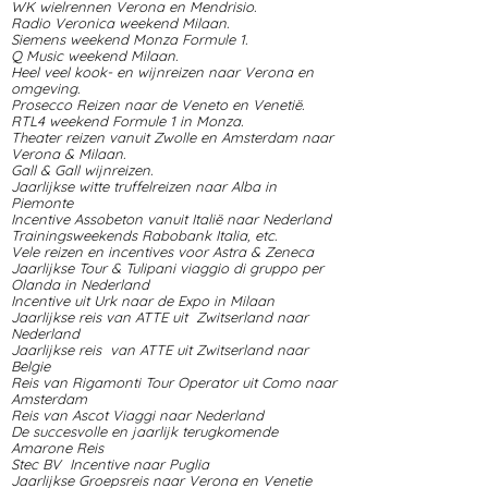
WK wielrennen Verona en Mendrisio.
Radio Veronica weekend Milaan.
Siemens weekend Monza Formule 1.
Q Music weekend Milaan.
Heel veel kook- en wijnreizen naar Verona en
omgeving.
Prosecco Reizen naar de Veneto en Venetië.
RTL4 weekend Formule 1 in Monza.
Theater reizen vanuit Zwolle en Amsterdam naar
Verona & Milaan.
Gall & Gall wijnreizen.
Jaarlijkse witte truffelreizen naar Alba in
Piemonte
Incentive Assobeton vanuit Italië naar Nederland
Trainingsweekends Rabobank Italia, etc.
Vele reizen en incentives voor Astra & Zeneca
Jaarlijkse Tour & Tulipani viaggio di gruppo per
Olanda in Nederland
Incentive uit Urk naar de Expo in Milaan
Jaarlijkse reis van ATTE uit Zwitserland naar
Nederland
Jaarlijkse reis van ATTE uit Zwitserland naar
Belgie
Reis van Rigamonti Tour Operator uit Como naar
Amsterdam
Reis van Ascot Viaggi naar Nederland
De succesvolle en jaarlijk terugkomende
Amarone Reis
Stec BV Incentive naar Puglia
Jaarlijkse Groepsreis naar Verona en Venetie