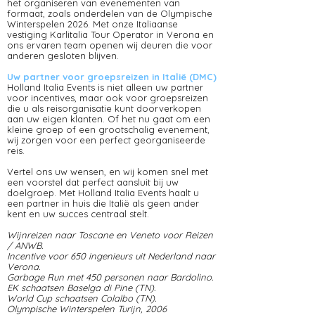
het organiseren van evenementen van
formaat, zoals onderdelen van de Olympische
Winterspelen 2026. Met onze Italiaanse
vestiging Karlitalia Tour Operator in Verona en
ons ervaren team openen wij deuren die voor
anderen gesloten blijven.
Uw partner voor groepsreizen in Italië (DMC)
Holland Italia Events is niet alleen uw partner
voor incentives, maar ook voor groepsreizen
die u als reisorganisatie kunt doorverkopen
aan uw eigen klanten. Of het nu gaat om een
kleine groep of een grootschalig evenement,
wij zorgen voor een perfect georganiseerde
reis.
Vertel ons uw wensen, en wij komen snel met
een voorstel dat perfect aansluit bij uw
doelgroep. Met Holland Italia Events haalt u
een partner in huis die Italië als geen ander
kent en uw succes centraal stelt.
Wijnreizen naar Toscane en Veneto voor Reizen
/ ANWB.
Incentive voor 650 ingenieurs uit Nederland naar
Verona.
Garbage Run met 450 personen naar Bardolino.
EK schaatsen Baselga di Pine (TN).
World Cup schaatsen Colalbo (TN).
Olympische Winterspelen Turijn, 2006