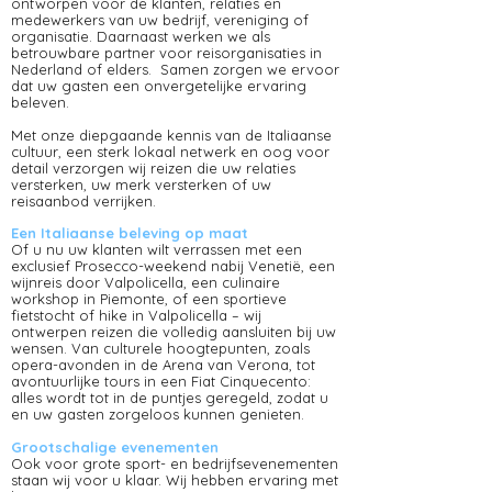
ontworpen voor de klanten, relaties en
medewerkers van uw bedrijf, vereniging of
organisatie. Daarnaast werken we als
betrouwbare partner voor reisorganisaties in
Nederland of elders. Samen zorgen we ervoor
dat uw gasten een onvergetelijke ervaring
beleven.
Met onze diepgaande kennis van de Italiaanse
cultuur, een sterk lokaal netwerk en oog voor
detail verzorgen wij reizen die uw relaties
versterken, uw merk versterken of uw
reisaanbod verrijken.
Een Italiaanse beleving op maat
Of u nu uw klanten wilt verrassen met een
exclusief Prosecco-weekend nabij Venetië, een
wijnreis door Valpolicella, een culinaire
workshop in Piemonte, of een sportieve
fietstocht of hike in Valpolicella – wij
ontwerpen reizen die volledig aansluiten bij uw
wensen. Van culturele hoogtepunten, zoals
opera-avonden in de Arena van Verona, tot
avontuurlijke tours in een Fiat Cinquecento:
alles wordt tot in de puntjes geregeld, zodat u
en uw gasten zorgeloos kunnen genieten.
Grootschalige evenementen
Ook voor grote sport- en bedrijfsevenementen
staan wij voor u klaar. Wij hebben ervaring met