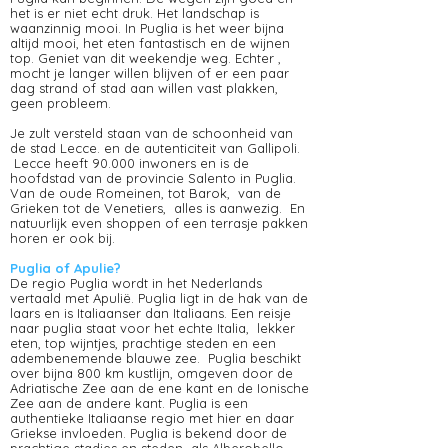
het is er niet echt druk. Het landschap is
waanzinnig mooi. In Puglia is het weer bijna
altijd mooi, het eten fantastisch en de wijnen
top. Geniet van dit weekendje weg. Echter ,
mocht je langer willen blijven of er een paar
dag strand of stad aan willen vast plakken,
geen probleem.
Je zult versteld staan van de schoonheid van
de stad Lecce. en de autenticiteit van Gallipoli.
Lecce heeft 90.000 inwoners en is de
hoofdstad van de provincie Salento in Puglia.
Van de oude Romeinen, tot Barok, van de
Grieken tot de Venetiers, alles is aanwezig. En
natuurlijk even shoppen of een terrasje pakken
horen er ook bij.
Puglia of Apulie?
De regio Puglia wordt in het Nederlands
vertaald met Apulië. Puglia ligt in de hak van de
laars en is Italiaanser dan Italiaans. Een reisje
naar puglia staat voor het echte Italia, lekker
eten, top wijntjes, prachtige steden en een
adembenemende blauwe zee. Puglia beschikt
over bijna 800 km kustlijn, omgeven door de
Adriatische Zee aan de ene kant en de Ionische
Zee aan de andere kant. Puglia is een
authentieke Italiaanse regio met hier en daar
Griekse invloeden. Puglia is bekend door de