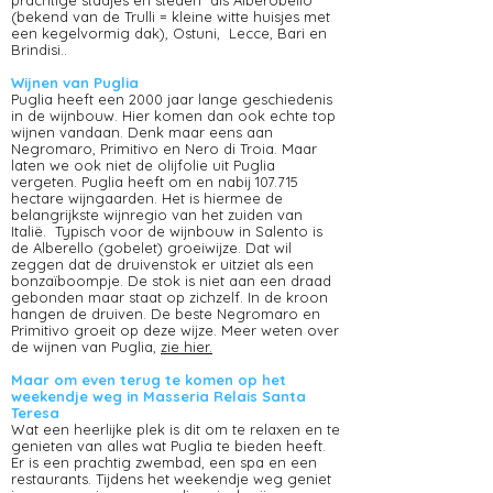
prachtige stadjes en steden als Alberobello
(bekend van de Trulli = kleine witte huisjes met
een kegelvormig dak), Ostuni, Lecce, Bari en
Brindisi..
Wijnen van Puglia
Puglia heeft een 2000 jaar lange geschiedenis
in de wijnbouw. Hier komen dan ook echte top
wijnen vandaan. Denk maar eens aan
Negromaro, Primitivo en Nero di Troia. Maar
laten we ook niet de olijfolie uit Puglia
vergeten. Puglia heeft om en nabij 107.715
hectare wijngaarden. Het is hiermee de
belangrijkste wijnregio van het zuiden van
Italië. Typisch voor de wijnbouw in Salento is
de Alberello (gobelet) groeiwijze. Dat wil
zeggen dat de druivenstok er uitziet als een
bonzaïboompje. De stok is niet aan een draad
gebonden maar staat op zichzelf. In de kroon
hangen de druiven. De beste Negromaro en
Primitivo groeit op deze wijze. Meer weten over
de wijnen van Puglia,
zie hier.
Maar om even terug te komen op het
weekendje weg in Masseria Relais Santa
Teresa
Wat een heerlijke plek is dit om te relaxen en te
genieten van alles wat Puglia te bieden heeft.
Er is een prachtig zwembad, een spa en een
restaurants. Tijdens het weekendje weg geniet