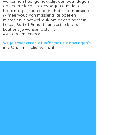
we kunnen heel gemakkelijk een paar dagen
op andere locaties toevoegen aan de reis
het is mogelijk om andere hotels of masserie
(= meervoud van masseria) te boeken
misschien is het wel leuk om er een nacht in
Lecce, Bari of Brindisi aan vast te knopen.​
Laat ons je wensen weten en
#wijregelenhetvoorje
Wil je reserveren of informatie aanvragen?
i
nfo@hollanditaliaevents.nl