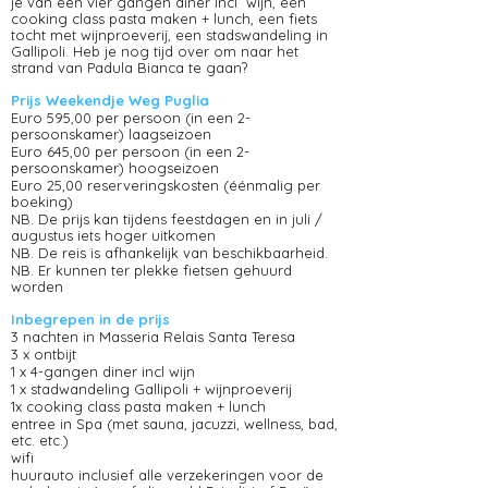
je van een vier gangen diner incl wijn, een
cooking class pasta maken + lunch, een fiets
tocht met wijnproeverij, een stadswandeling in
Gallipoli. Heb je nog tijd over om naar het
strand van Padula Bianca te gaan?
Prijs Weekendje Weg Puglia
Euro 595,00 per persoon (in een 2-
persoonskamer) laagseizoen
Euro 645,00 per persoon (in een 2-
persoonskamer) hoogseizoen
Euro 25,00 reserveringskosten (éénmalig per
boeking)
NB. De prijs kan tijdens feestdagen en in juli /
augustus iets hoger uitkomen
NB. De reis is afhankelijk van beschikbaarheid.
NB. Er kunnen ter plekke fietsen gehuurd
worden
Inbegrepen in de prijs
3 nachten in Masseria Relais Santa Teresa
3 x ontbijt
1 x 4-gangen diner incl wijn
1 x stadwandeling Gallipoli + wijnproeverij
1x cooking class pasta maken + lunch
entree in Spa (met sauna, jacuzzi, wellness, bad,
etc. etc.)
wifi
huurauto inclusief alle verzekeringen voor de