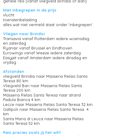
gehele reis (vanaf vliegveld Brindisi of Bari)
Niet inbegrepen in de prijs
vlucht
toeristenbelasting
alles wat niet vermeld staat onder ‘inbegrepen’
Vliegen naar Brindisi
Transavia vanaf Rotterdam iedere woensdag
en zaterdag
Ryanair vanaf Brussel en Eindhoven
Eurowings vanaf Weeze iedere zaterdag
Easyjet vanaf Amsterdam iedere dinsdag en
vrijdag
Afstanden
vliegveld Brindisi naar Masseria Relais Santa
Teresa 80 km
Vliegveld Bari naar Masseria Relais Santa
Teresa 200 km
Masseria Relais Santa Teresa naar strand
Padula Bianca 4 km
Lecce naar Masseria Relais Santa Teresa 32 km
Gallipoli naar Masseria Relais Santa Teresa 4
km
Santa Maria di Leuca naar Masseria Relais
Santa Teresa 52 km
Reis precies zoals jij het wilt!