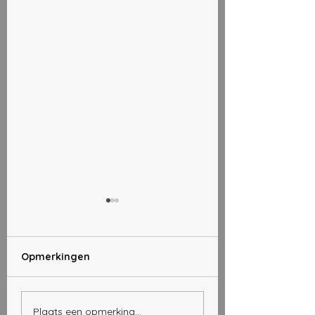
Opmerkingen
Wijnen uit
Valpolicella Win
Plaats een opmerking...