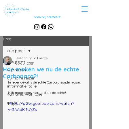
www.wijnreizen.it
Post
alle posts
Holland Italia Events
alle posts
26 apr 2021
Hoe maken we nu de echte
wijnreizen
Carbonara?!
culinaire reizen
In ieder geval is de echte Carbora zonder room. 
informatie Italië
Kijk maar eens hier........ dit is de echte! 
van alles wat Italië
reizen Italië
https://www.youtube.com/watch?
v=3AAdKl1UYZs