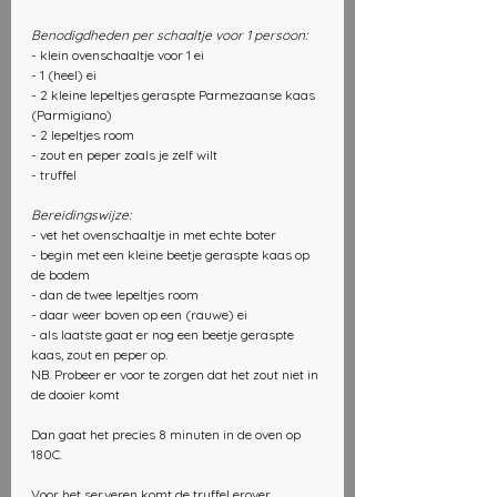
Benodigdheden per schaaltje voor 1 persoon:
- klein ovenschaaltje voor 1 ei
- 1 (heel) ei
- 2 kleine lepeltjes geraspte Parmezaanse kaas 
(Parmigiano) 
- 2 lepeltjes room 
- zout en peper zoals je zelf wilt
- truffel
Bereidingswijze: 
- vet het ovenschaaltje in met echte boter
- begin met een kleine beetje geraspte kaas op 
de bodem
- dan de twee lepeltjes room
- daar weer boven op een (rauwe) ei
- als laatste gaat er nog een beetje geraspte 
kaas, zout en peper op. 
NB. Probeer er voor te zorgen dat het zout niet in 
de dooier komt
Dan gaat het precies 8 minuten in de oven op 
180C.
Voor het serveren komt de truffel erover. 