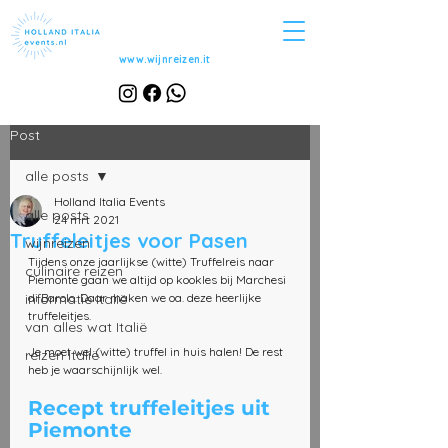
www.wijnreizen.it
Post
alle posts
Holland Italia Events
alle posts
24 mrt 2021
Truffeleitjes voor Pasen
wijnreizen
Tijdens onze jaarlijkse (witte) Truffelreis naar 
culinaire reizen
Piemonte gaan we altijd op kookles bij Marchesi 
informatie Italië
di Barolo. Daar maken we oa. deze heerlijke 
truffeleitjes.
van alles wat Italië
Je moet wel (witte) truffel in huis halen! De rest 
reizen Italië
heb je waarschijnlijk wel. 
Recept truffeleitjes uit 
Piemonte