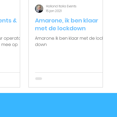
Holland Italia Events
15 jan 2021
ents &
Amarone, ik ben klaar
met de lockdown
our operator
Amarone. Ik ben klaar met de lock
je mee op
down