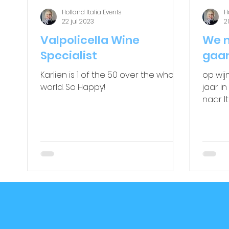
Holland Italia Events
H
22 jul 2023
2
Valpolicella Wine
We 
Specialist
gaa
Karlien is 1 of the 50 over the whole
op wijnr
world. So Happy!
jaar in
naar I
wordt t