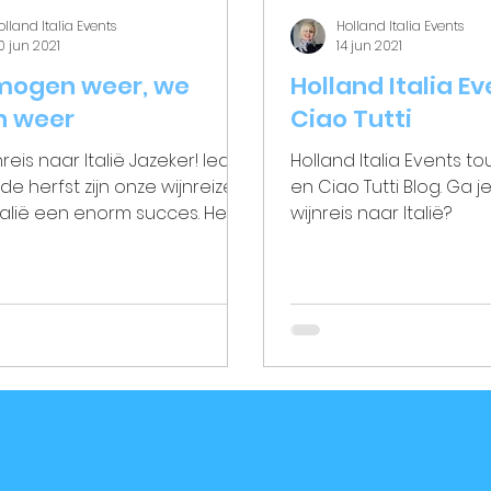
olland Italia Events
Holland Italia Events
0 jun 2021
14 jun 2021
mogen weer, we
Holland Italia Ev
n weer
Ciao Tutti
eis naar Italië Jazeker! Ieder
Holland Italia Events t
 de herfst zijn onze wijnreizen
en Ciao Tutti Blog. Ga 
talië een enorm succes. Het
wijnreis naar Italië?
ijd dat we deze...