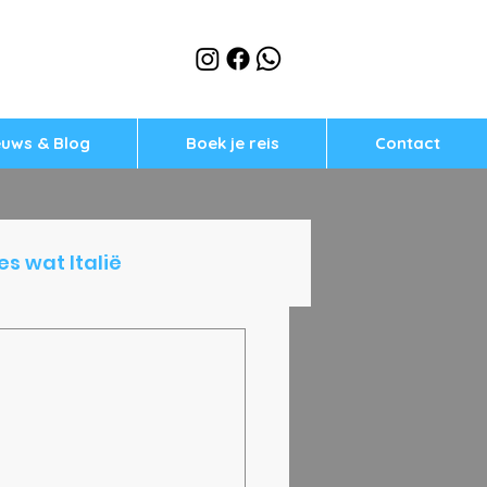
euws & Blog
Boek je reis
Contact
es wat Italië