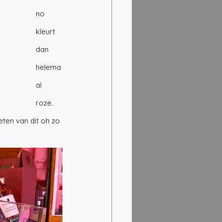
no 
kleurt 
dan 
helema
al 
roze. 
ten van dit oh zo 