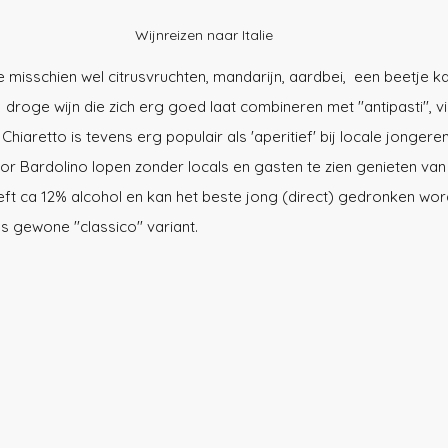
Wijnreizen naar Italie
e misschien wel citrusvruchten, mandarijn, aardbei,  een beetje kan
,  droge wijn die zich erg goed laat combineren met ''antipasti'', vi
iaretto is tevens erg populair als 'aperitief' bij locale jongeren .
 Bardolino lopen zonder locals en gasten te zien genieten van e
eeft ca 12% alcohol en kan het beste jong (direct) gedronken word
 gewone ''classico'' variant.