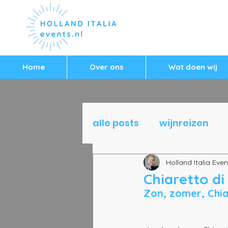
Home
Over ons
Wat doen wij
alle posts
wijnreizen
reizen Italië
Holland Italia Even
Chiaretto di 
Zon, zomer, Chi