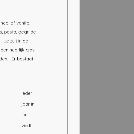
eel of vanille. 
s, pasta, gegrilde 
 Je zult in de 
en heerlijk glas 
en.   Er bestaat 
Ieder 
jaar in 
juni 
vindt 