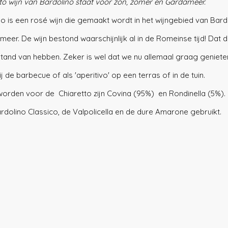
to wijn van Bardolino staat voor zon, zomer en Gardameer.
no is een rosé wijn die gemaakt wordt in het wijngebied van Bard
eer. De wijn bestond waarschijnlijk al in de Romeinse tijd! Dat 
tand van hebben. Zeker is wel dat we nu allemaal graag genieten
bij de barbecue of als 'aperitivo' op een terras of in de tuin. 
worden voor de  Chiaretto zijn Covina (95%)  en Rondinella (5%).
dolino Classico, de Valpolicella en de dure Amarone gebruikt.