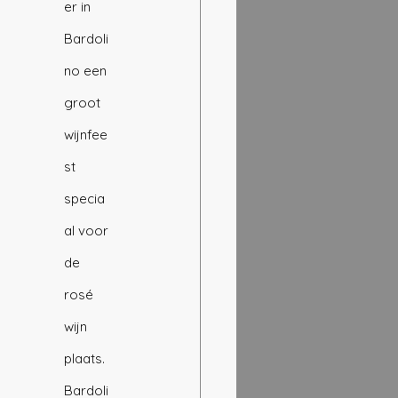
er in 
Bardoli
no een 
groot 
wijnfee
st 
specia
al voor 
de 
rosé 
wijn 
plaats. 
Bardoli