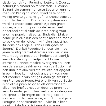
uit de fabriek van Perugina’ betekent. Daar zat
natuurlijk niemand op te wachten… Giovanni
Buitoni, die samen met Luisa Spagnoli aan het
roer van Perugina stond, vond deze naam
weinig overtuigend. Hij gaf het chocolaatje de
romantische naam Bacio. Dankzij deze naam
werd dit chocolaatje wereldwijd een groot
succes, al is er nog een ander essentieel
onderdeel dat al sinds de jaren dertig voor
enorme populariteit zorgt. Sinds die tijd zit er
namelijk in elke kus een briefje met een mooie
spreuk over de liefde, in vijf talen (naast het
Italiaans ook Engels, Frans, Portugees en
Spaans). Dankzij Federico Seneca, die in de
jaren twintig creatief directeur van Perugina
was, kreeg de Bacio een herkenbaar uiterlijk:
een zilverkleurig papiertje met blauwe
sterretjes. Seneca maakte overigens ook een
van de eerste beeldmerken van de Bacio, met
een donkerblauw verliefd stelletje dat opgaat
in een – hoe kan het ook anders – kus, naar
het voorbeeld van het gelijknamige schilderij
van Francesco Hayez.Het uiterlijk van de Bacio
is na al die jaren zo goed als onveranderd;
alleen de briefjes hebben door de jaren heen
verschillende gedaantewisselingen ondergaan.
De spreuken brengen echter nog steeds
mooie woorden van liefde, en dat zal volgens
Perugina nooit veranderen… Alles bij elkaar
maakt dit de Bacio tot een simpel maar