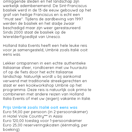
omliggende steden en het landschap zijn
werkelijk adembenemend. De Sint-Franciscus
basiliek werd in de 13-de eeuw gebouwd op het
graf van heilige Franciscus en is echt een
''must see''. Tijdens de aardbeving van 1997
werden de basiliek en het stadje zwaar
beschadigd maar zijn weer gerestaureerd.
Sinds 2000 staat de basiliek op de
Werelderfgoedlijst van Unesco.
Holland Italia Events heeft een hele leuke reis
voor je samengesteld; Umbrië zoals Italië ooit
eens was.
Lekker ontspannen in een echte authentieke
Italiaanse sfeer, rondtoeren met uw huurauto
of op de fiets door het echt Italiaanse
landschap. Natuurlijk wordt u bij aankomst
verwend met traditionele streekgerechten en
staat er een kookworkshop Umbrië op het
programma. Deze reis is natuurlijk ook prima te
combineren met andere reizen van Holland
Italia Events of met uw (eigen) vakantie in Italië.
Prijs Umbrië zoals Italië ooit eens was
Euro 54,00 per persoon (in 2-persoonskamer)
in Hotel Viole Country*** in Assisi
Euro 120,00 toeslag voor 1-persoonskamer
Euro 25,00 reserveringskosten (éénmalig, per
boeking)