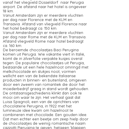
vanaf het vliegveld Düsseldorf naar Perugia
airport. De afstand naar het hotel is ongeveer
18 km.
Vanuit Amsterdam zijn er meerdere vluchten
per dag naar Florence met de KLM en
Transavia. Afstand van vliegveld Florence naar
het hotel bedraagt ca. 150 km.
Vanuit Amsterdam zijn er meerdere vluchten
per dag naar Rome met de KLM en Transavia.
Afstand vliegveld Rome naar hotel bedraagt
ca. 160 km.
De beroemde chocolaatjes Baci Perugin
a
komen uit Perugia. Wie vakantie viert in Italië,
komt de in zilverfolie verpakte kusjes overal
tegen. De populaire chocolaatjes uit Perugia,
bestaande uit een hele hazelnoot omringd met
melkchocolade en stukjes noot, vormen
wellicht een van de bekendste Italiaanse
producten in binnen- en buitenland, omgeven
door een zweem van romantiek die door het
moederbedrijf graag in stand wordt gehouden.
De ontstaansgeschiedenis klinkt dan ook te
mooi om waar te zijn. Het verhaal gaat dat
Luisa Spagnoli, een van de oprichters van
chocolaterie Perugina, in 1922 met het
lumineuze idee kwam om hazelnoot te
combineren met chocolade. Een gouden idee.
Dat men echter een beetje om zeep hielp door
de chocolaatjes de weinig romantische naam
cazzotti Pierugina te geven, hetgeen ‘klappen