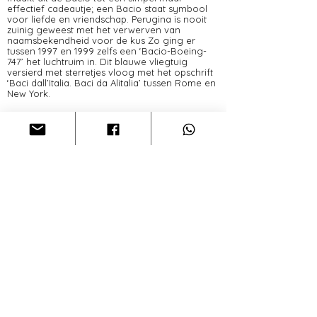
effectief cadeautje; een Bacio staat symbool
voor liefde en vriendschap. Perugina is nooit
zuinig geweest met het verwerven van
naamsbekendheid voor de kus Zo ging er
tussen 1997 en 1999 zelfs een ‘Bacio-Boeing-
747’ het luchtruim in. Dit blauwe vliegtuig
versierd met sterretjes vloog met het opschrift
‘Baci dall’Italia. Baci da Alitalia’ tussen Rome en
New York.