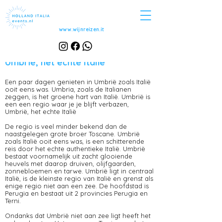
www.wijnreizen.it
Umbrië, Italië zoals het was
Umbrië, het echte Italië
Een paar dagen genieten in Umbrië zoals Italië
ooit eens was. Umbria, zoals de Italianen
zeggen, is het groene hart van Italië. Umbrië is
een een regio waar je je blijft verbazen,
Umbrië, het echte Italië
De regio is veel minder bekend dan de
naastgelegen grote broer Toscane. Umbrië
zoals Italië ooit eens was, is een schitterende
reis door het echte authentieke Italië. Umbrië
bestaat voornamelijk uit zacht glooiende
heuvels met daarop druiven, olijfgaarden,
zonnebloemen en tarwe. Umbrië ligt in centraal
Italië, is de kleinste regio van Italië en grenst als
enige regio niet aan een zee. De hoofdstad is
Perugia en bestaat uit 2 provincies Perugia en
Terni.
Ondanks dat Umbrië niet aan zee ligt heeft het