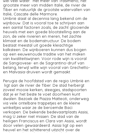
wel veel water. Het meer van Trasimeno, het
grootste meer van midden Italië, de rivier de
Tiber en natuurlijk de grootste watervallen van
Italië, Cascate delle Marmore.
Umbrië staat al decennia lang bekend om de
wijnbouw. Dat is vooral toe te schrijven aan
een aantal factoren zoals, de zacht glooiende
heuvels met een goede blootstelling aan de
zon, de vele rivieren en meren, het zachte
klimaat en de bodemstructuur. De bodem
bestaat meestal uit goede kleiachtige
kalksteen. De wijnboeren kunnen dus bogen
op een eeuwenoude traditie van het maken
van kwaliteitswijnen. Voor rode wijn is vooral
de Sangiovese- en de Sagrantino-druif van
belang, terwijl witte wijn vooral van Grechetto-
en Malvasia-druiven wordt gemaakt.
Perugia de hoofdstad van de regio Umbrië en
ligt aan de rivier de Tiber. De stad herbergt
zoveel mooie kerken, steegjes, stadspoorten
dat je er het beste te voet doorheen kunt
dwalen. Bezoek de Piazza Matteoti, onderweg
via vele ontelbare trappetjes en de kleine
winkeltjes waar ze de beroemde Baci
verkopen. De bekende bedevaartplaats Assisi,
mag U zeker niet missen. De stad van de
heiligen Franciscus en Clara van Assisi, wordt
door velen gewaardeerd. Asissi ligt op een
heuvel en het schitterend uitzicht over de