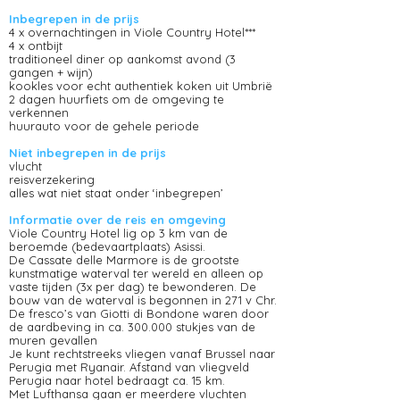
Inbegrepen in de prijs
4 x overnachtingen in Viole Country Hotel***
4 x ontbijt
traditioneel diner op aankomst avond (3
gangen + wijn)
kookles voor echt authentiek koken uit Umbrië
2 dagen huurfiets om de omgeving te
verkennen
huurauto voor de gehele periode
Niet inbegrepen in de prijs
vlucht
reisverzekering
alles wat niet staat onder ‘inbegrepen’
Informatie over de reis en omgeving
Viole Country Hotel lig op 3 km van de
beroemde (bedevaartplaats) Asissi.
De Cassate delle Marmore is de grootste
kunstmatige waterval ter wereld en alleen op
vaste tijden (3x per dag) te bewonderen. De
bouw van de waterval is begonnen in 271 v Chr.
De fresco’s van Giotti di Bondone waren door
de aardbeving in ca. 300.000 stukjes van de
muren gevallen
Je kunt rechtstreeks vliegen vanaf Brussel naar
Perugia met Ryanair. Afstand van vliegveld
Perugia naar hotel bedraagt ca. 15 km.
Met Lufthansa gaan er meerdere vluchten